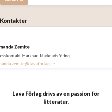
Kontakter
manda Zemite
resskontakt
Marknad
Marknadsföring
manda.zemite@lavaforlag.se
Lava Förlag drivs av en passion för
litteratur.