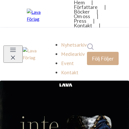
Nyhetsarkiv
Sök i nyhetsrumm
Mediearkiv
Följ
Följer
Event
Kontakt