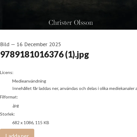
Bild
—
16 December 2025
9789181016376 (1).jpg
go to media item
Licens:
Medieanvändning
Innehållet får laddas ner, användas och delas i olika mediekanaler 
Filformat:
.jpg
Storlek:
682 x 1086, 115 KB
Ladda ner