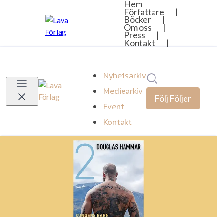
Nyhetsarkiv
Sök i nyhetsrumm
Mediearkiv
Följ
Följer
Event
Kontakt