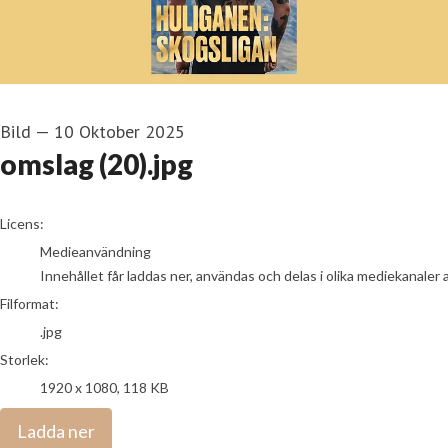
Bild
—
10 Oktober 2025
omslag (20).jpg
go to media item
Licens:
Medieanvändning
Innehållet får laddas ner, användas och delas i olika mediekanaler 
Filformat:
.jpg
Storlek:
1920 x 1080, 118 KB
Ladda ner