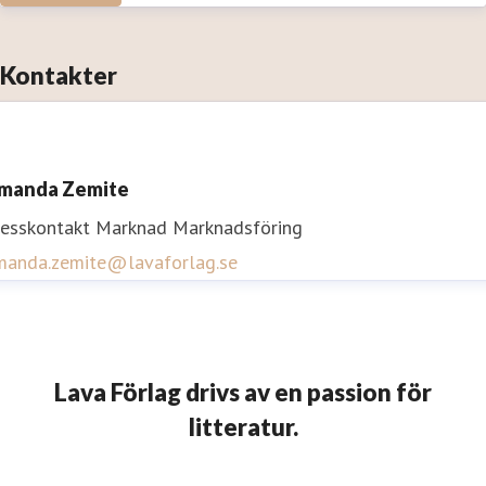
Kontakter
manda Zemite
resskontakt
Marknad
Marknadsföring
manda.zemite@lavaforlag.se
Lava Förlag drivs av en passion för
litteratur.