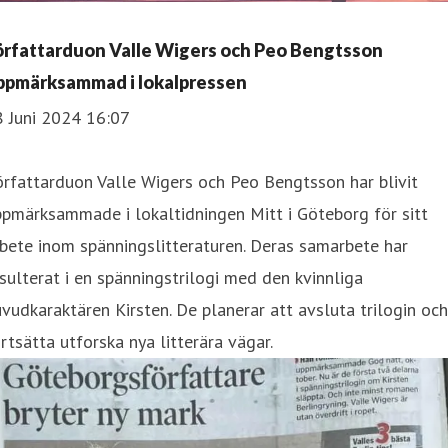
örfattarduon Valle Wigers och Peo Bengtsson
ppmärksammad i lokalpressen
8 Juni 2024 16:07
rfattarduon Valle Wigers och Peo Bengtsson har blivit
pmärksammade i lokaltidningen Mitt i Göteborg för sitt
bete inom spänningslitteraturen. Deras samarbete har
sulterat i en spänningstrilogi med den kvinnliga
vudkaraktären Kirsten. De planerar att avsluta trilogin och
rtsätta utforska nya litterära vägar.