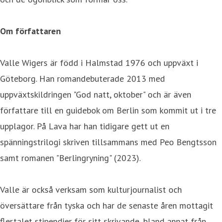
Om författaren
Valle Wigers är född i Halmstad 1976 och uppväxt i
Göteborg. Han romandebuterade 2013 med
uppväxtskildringen "God natt, oktober" och är även
författare till en guidebok om Berlin som kommit ut i tre
upplagor. På Lava har han tidigare gett ut en
spänningstrilogi skriven tillsammans med Peo Bengtsson
samt romanen "Berlingryning" (2023).
Valle är också verksam som kulturjournalist och
översättare från tyska och har de senaste åren mottagit
flertalet stipendier för sitt skrivande, bland annat från