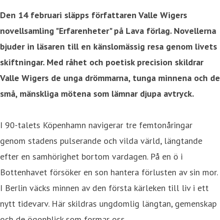
Den 14 februari släpps författaren Valle Wigers
novellsamling "Erfarenheter" på Lava förlag. Novellerna
bjuder in läsaren till en känslomässig resa genom livets
skiftningar. Med råhet och poetisk precision skildrar
Valle Wigers de unga drömmarna, tunga minnena och de
små, mänskliga mötena som lämnar djupa avtryck.
I 90-talets Köpenhamn navigerar tre femtonåringar
genom stadens pulserande och vilda värld, längtande
efter en samhörighet bortom vardagen. På en ö i
Bottenhavet försöker en son hantera förlusten av sin mor.
I Berlin väcks minnen av den första kärleken till liv i ett
nytt tidevarv. Här skildras ungdomlig längtan, gemenskap
och de ögonblick som formar oss.