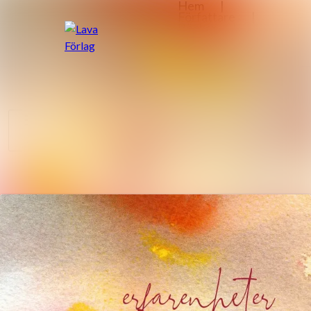
Nyhetsarkiv
Sök i nyhetsrumm
Mediearkiv
Följ
Följer
Event
Kontakt