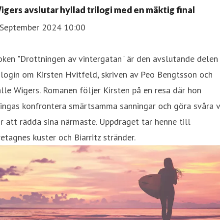
igers avslutar hyllad trilogi med en mäktig final
 September 2024 10:00
ken "Drottningen av vintergatan" är den avslutande delen 
ilogin om Kirsten Hvitfeld, skriven av Peo Bengtsson och
lle Wigers. Romanen följer Kirsten på en resa där hon
vingas konfrontera smärtsamma sanningar och göra svåra v
r att rädda sina närmaste. Uppdraget tar henne till
etagnes kuster och Biarritz stränder.