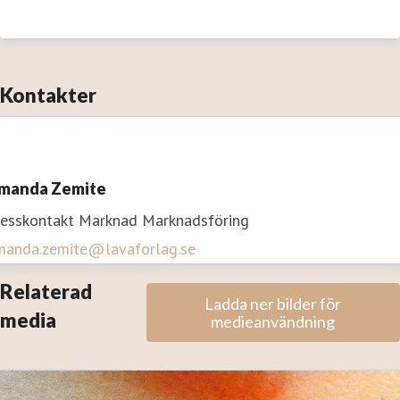
Kontakter
manda Zemite
resskontakt
Marknad
Marknadsföring
manda.zemite@lavaforlag.se
Relaterad
Ladda ner bilder för
media
medieanvändning