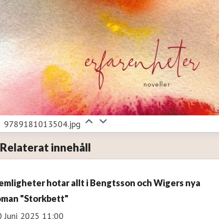
9789181013504.jpg
Relaterat innehåll
emligheter hotar allt i Bengtsson och Wigers nya
oman "Storkbett"
0 Juni 2025 11:00