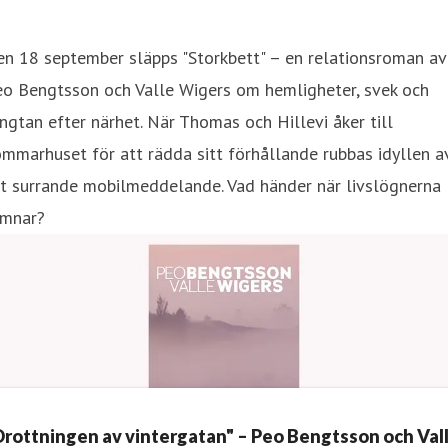
n 18 september släpps "Storkbett" – en relationsroman av
eo Bengtsson och Valle Wigers om hemligheter, svek och
ngtan efter närhet. När Thomas och Hillevi åker till
mmarhuset för att rädda sitt förhållande rubbas idyllen a
tt surrande mobilmeddelande. Vad händer när livslögnerna
ämnar?
Drottningen av vintergatan" – Peo Bengtsson och Val