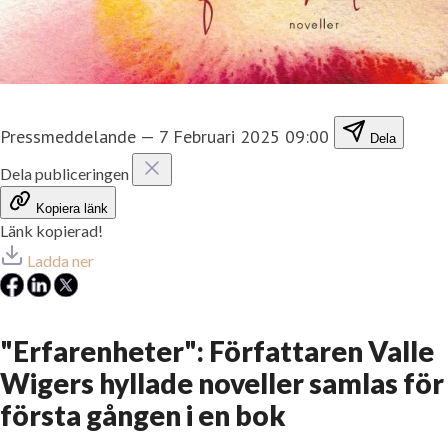
Pressmeddelande
—
7 Februari 2025 09:00
Dela
Dela publiceringen
Kopiera länk
Länk kopierad!
Ladda ner
"Erfarenheter": Författaren Valle
Wigers hyllade noveller samlas för
första gången i en bok