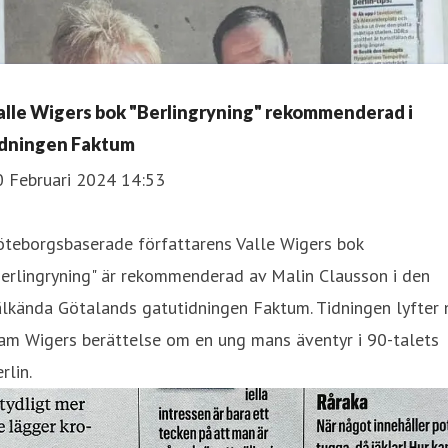
alle Wigers bok "Berlingryning" rekommenderad i
idningen Faktum
0 Februari 2024 14:53
öteborgsbaserade författarens Valle Wigers bok
erlingryning" är rekommenderad av Malin Clausson i den
lkända Götalands gatutidningen Faktum. Tidningen lyfter 
am Wigers berättelse om en ung mans äventyr i 90-talets
rlin.