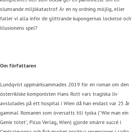
slumrande miljökatastrof. Är en ny ordning möjlig, eller
faller vi alla inför de glittrande kupongernas lockelse och
illusionens spel?
Om författaren
Lundqvist uppmärksammades 2019 för en roman om den
österrikiske komponisten Hans Rott vars tragiska liv
avslutades på ett hospital i Wien då han endast var 25 år
gammal. Romanen som översatts till tyska (”Wie man ein
Genie tötet”, Picus Verlag, Wien) gjorde smärre succé i
Centraleuropa och fick mycket positiva recensioner i radio