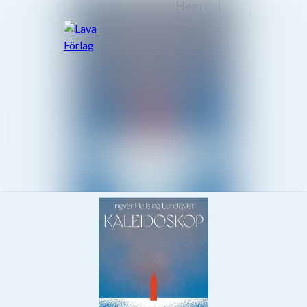
Nyhetsarkiv
Sök i nyhetsrumm
Mediearkiv
Följ
Följer
Event
Kontakt