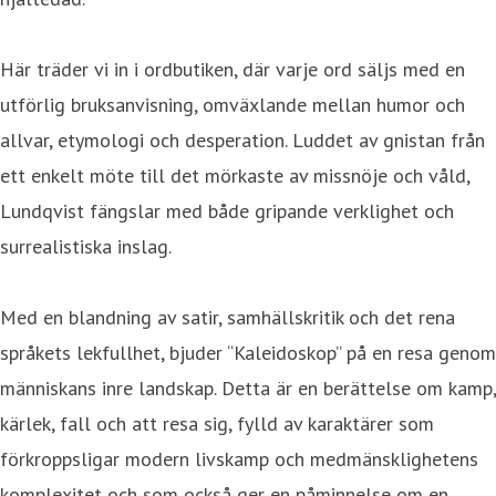
Här träder vi in i ordbutiken, där varje ord säljs med en
utförlig bruksanvisning, omväxlande mellan humor och
allvar, etymologi och desperation. Luddet av gnistan från
ett enkelt möte till det mörkaste av missnöje och våld,
Lundqvist fängslar med både gripande verklighet och
surrealistiska inslag.
Med en blandning av satir, samhällskritik och det rena
språkets lekfullhet, bjuder “Kaleidoskop” på en resa genom
människans inre landskap. Detta är en berättelse om kamp,
kärlek, fall och att resa sig, fylld av karaktärer som
förkroppsligar modern livskamp och medmänsklighetens
komplexitet och som också ger en påminnelse om en