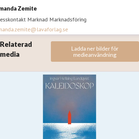
manda Zemite
resskontakt
Marknad
Marknadsföring
manda.zemite@lavaforlag.se
Relaterad
Ladda ner bilder för
media
medieanvändning