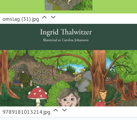
omslag (31).jpg
9789181013214.jpg