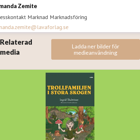
manda Zemite
resskontakt
Marknad
Marknadsföring
manda.zemite@lavaforlag.se
Relaterad
Ladda ner bilder för
media
medieanvändning