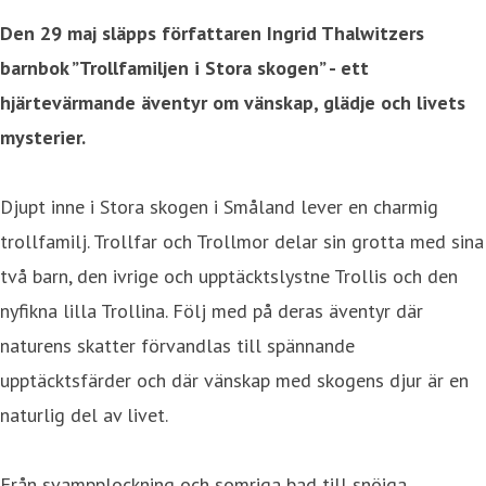
Den 29 maj släpps författaren Ingrid Thalwitzers
barnbok ”Trollfamiljen i Stora skogen” - ett
hjärtevärmande äventyr om vänskap, glädje och livets
mysterier.
Djupt inne i Stora skogen i Småland lever en charmig
trollfamilj. Trollfar och Trollmor delar sin grotta med sina
två barn, den ivrige och upptäcktslystne Trollis och den
nyfikna lilla Trollina. Följ med på deras äventyr där
naturens skatter förvandlas till spännande
upptäcktsfärder och där vänskap med skogens djur är en
naturlig del av livet.
Från svampplockning och somriga bad till snöiga