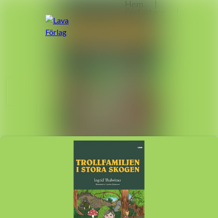
Nyhetsarkiv
Sök i nyhetsrumm
Mediearkiv
Följ
Följer
Event
Kontakt