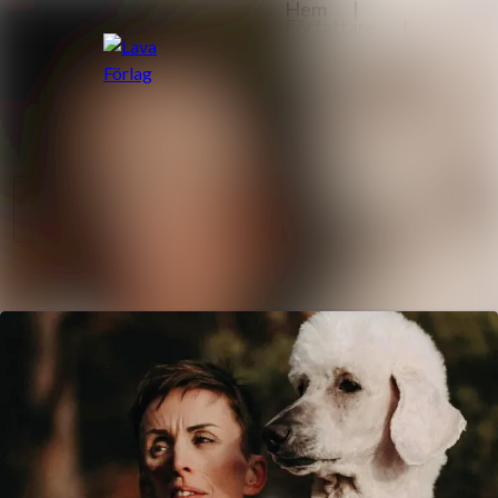
Nyhetsarkiv
Sök i nyhetsrumm
Mediearkiv
Följ
Följer
Event
Kontakt