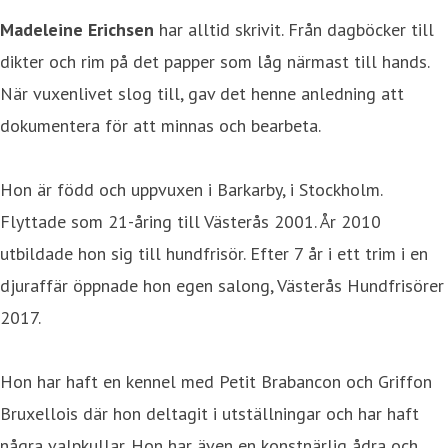
Madeleine Erichsen
har alltid skrivit. Från dagböcker till
dikter och rim på det papper som låg närmast till hands.
När vuxenlivet slog till, gav det henne anledning att
dokumentera för att minnas och bearbeta.
Hon är född och uppvuxen i Barkarby, i Stockholm.
Flyttade som 21-åring till Västerås 2001. År 2010
utbildade hon sig till hundfrisör. Efter 7 år i ett trim i en
djuraffär öppnade hon egen salong, Västerås Hundfrisörer
2017.
Hon har haft en kennel med Petit Brabancon och Griffon
Bruxellois där hon deltagit i utställningar och har haft
några valpkullar. Hon har även en konstnärlig ådra och