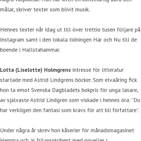
målar, skriver texter som blivit musik.
Hennes texter når idag ut till över trettio tusen följare på
Instagram samt i den lokala tidningen Här och Nu till de
boende i Hallstahammar.
Lotta (Liselotte) Holmgrens
intresse för litteratur
startade med Astrid Lindgrens böcker. Som elvaåring fick
hon ta emot Svenska Dagbladets bokpris för unga läsare,
av självaste Astrid Lindgren som viskade i hennes öra: ”Du
har verkligen den fantasi som krävs för att bli författare”.
Under några år skrev hon kåserier för månadsmagasinet
Hemma och är frilansskribent med noveller i