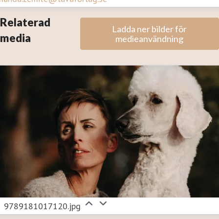
Relaterad
Ladda ner bilder för
media
medieanvändning
9789181017120.jpg