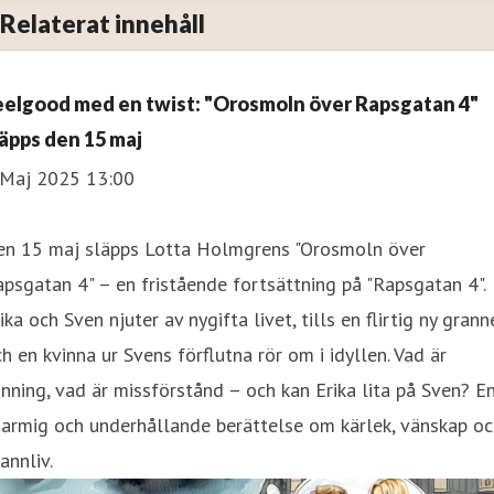
Relaterat innehåll
eelgood med en twist: "Orosmoln över Rapsgatan 4"
läpps den 15 maj
 Maj 2025 13:00
en 15 maj släpps Lotta Holmgrens "Orosmoln över
psgatan 4" – en fristående fortsättning på "Rapsgatan 4".
ika och Sven njuter av nygifta livet, tills en flirtig ny grann
h en kvinna ur Svens förflutna rör om i idyllen. Vad är
nning, vad är missförstånd – och kan Erika lita på Sven? E
armig och underhållande berättelse om kärlek, vänskap oc
annliv.