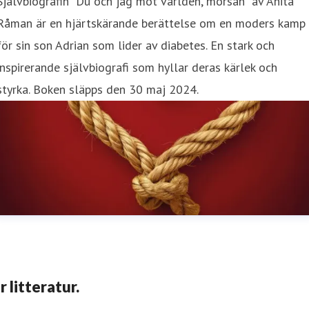
Självbiografin "Du och jag mot världen, morsan" av Anita
Råman är en hjärtskärande berättelse om en moders kamp
för sin son Adrian som lider av diabetes. En stark och
inspirerande självbiografi som hyllar deras kärlek och
styrka. Boken släpps den 30 maj 2024.
 litteratur.