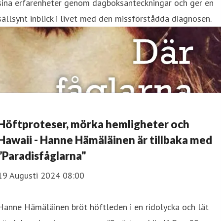
sina erfarenheter genom dagboksanteckningar och ger en
sällsynt inblick i livet med den missförstådda diagnosen.
Höftproteser, mörka hemligheter och
Hawaii - Hanne Hämäläinen är tillbaka med
”Paradisfåglarna"
19 Augusti 2024 08:00
Hanne Hämäläinen bröt höftleden i en ridolycka och lät