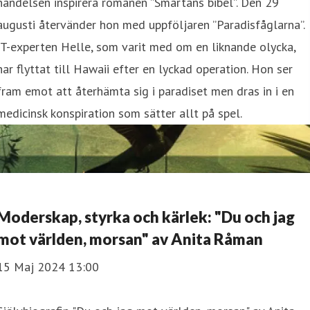
händelsen inspirera romanen ”Smärtans bibel”. Den 29
augusti återvänder hon med uppföljaren ”Paradisfåglarna”.
IT-experten Helle, som varit med om en liknande olycka,
har flyttat till Hawaii efter en lyckad operation. Hon ser
fram emot att återhämta sig i paradiset men dras in i en
medicinsk konspiration som sätter allt på spel.
Moderskap, styrka och kärlek: "Du och jag
mot världen, morsan" av Anita Råman
15 Maj 2024 13:00