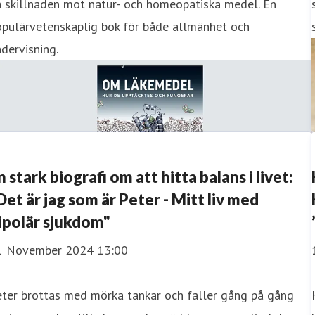
å skillnaden mot natur- och homeopatiska medel. En
opulärvetenskaplig bok för både allmänhet och
dervisning.
n stark biografi om att hitta balans i livet:
Det är jag som är Peter - Mitt liv med
ipolär sjukdom"
1 November 2024 13:00
eter brottas med mörka tankar och faller gång på gång