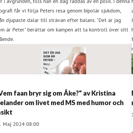
r i avgrunden, tills han en dag räddas av en polis. I denna
ografi får vi följa Peters resa genom bipolär sjukdom,
ån djupaste dalar till strävan efter balans. "Det är jag
m är Peter" berättar om kampen att ta kontroll över sitt
ående.
Vem faan bryr sig om Åke?" av Kristina
elander om livet med MS med humor och
nsikt
1 Maj 2024 08:00