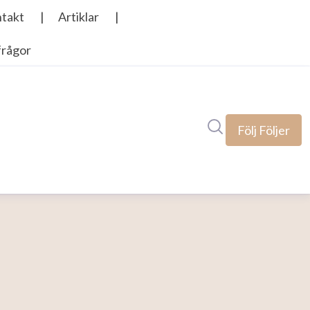
Sök i nyhetsrumm
Följ
Följer