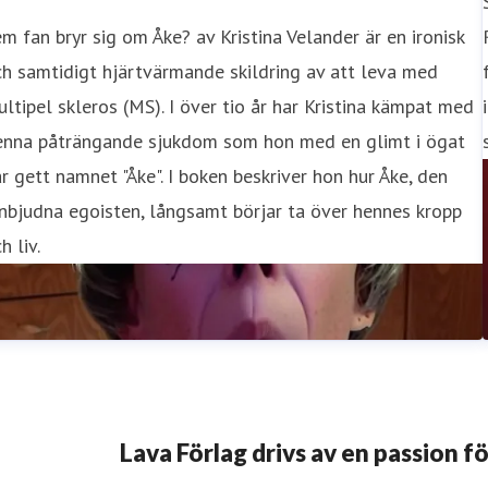
m fan bryr sig om Åke? av Kristina Velander är en ironisk
h samtidigt hjärtvärmande skildring av att leva med
ltipel skleros (MS). I över tio år har Kristina kämpat med
enna påträngande sjukdom som hon med en glimt i ögat
r gett namnet "Åke". I boken beskriver hon hur Åke, den
nbjudna egoisten, långsamt börjar ta över hennes kropp
h liv.
Lava Förlag drivs av en passion för