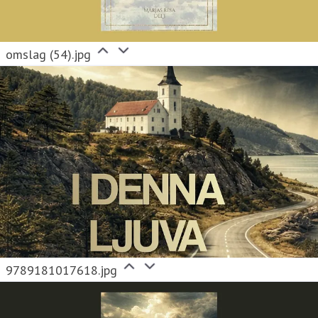
omslag (54).jpg
9789181017618.jpg