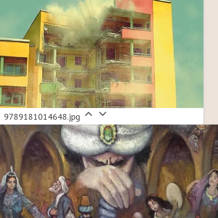
9789181014648.jpg