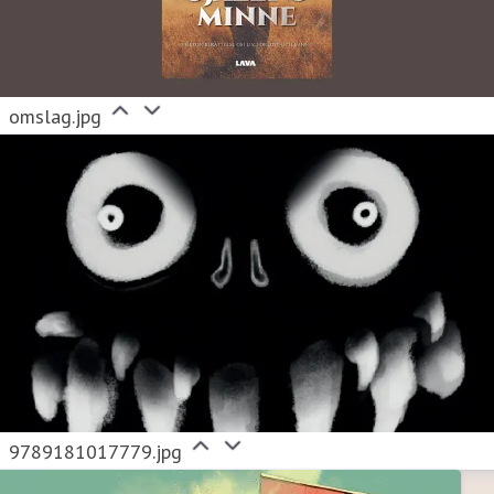
omslag.jpg
9789181017779.jpg