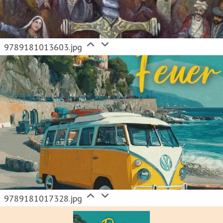
9789181013603.jpg
9789181017328.jpg