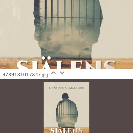
9789181017847.jpg