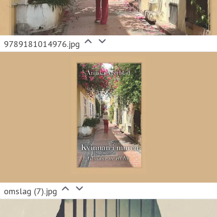
9789181014976.jpg
omslag (7).jpg